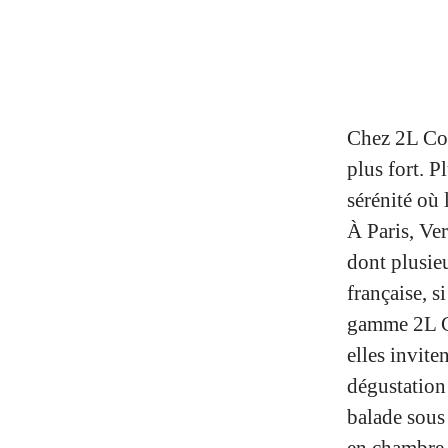
Chez 2L Col
plus fort. P
sérénité où 
À Paris, Ve
dont plusieu
française, s
gamme 2L Co
elles invite
dégustation 
balade sous 