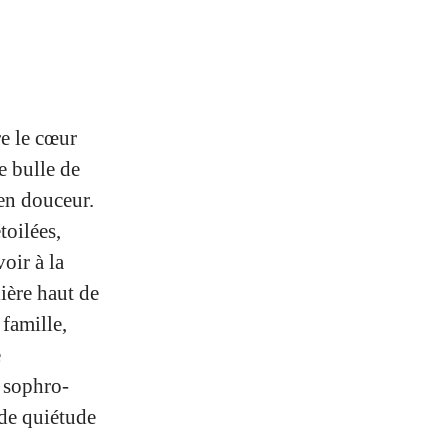
e le cœur
e bulle de
 en douceur.
toilées,
oir à la
lière haut de
famille,
e
e sophro-
 de quiétude